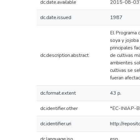
dc.date.available
2015-08-03
dc.date.issued
1987
El Programa d
soya y jojoba
principales fa
dc.description.abstract
de cultivas má
ambientes sob
cultivas se se
fueran afect
dc.format.extent
43 p.
dc.identifier.other
*EC-INIAP-B
dc.identifier.uri
http://reposi
dc.language.iso
esp