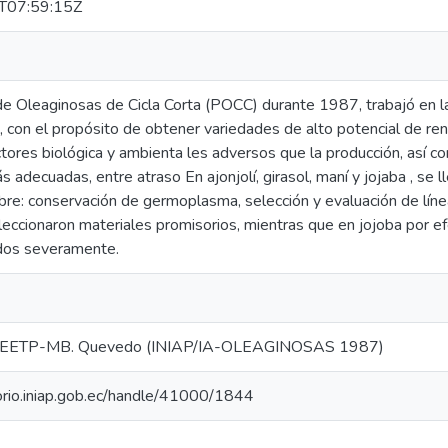
T07:59:15Z
e Oleaginosas de Cicla Corta (POCC) durante 1987, trabajó en las 
 , con el propósito de obtener variedades de alto potencial de ren
ctores biológica y ambienta les adversos que la producción, así c
s adecuadas, entre atraso En ajonjolí, girasol, maní y jojaba , se l
re: conservación de germoplasma, selección y evaluación de líne
leccionaron materiales promisorios, mientras que en jojoba por ef
ados severamente.
EETP-MB. Quevedo (INIAP/IA-OLEAGINOSAS 1987)
torio.iniap.gob.ec/handle/41000/1844