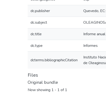
dc.publisher
Quevedo, EC: 
dc.subject
OLEAGINOS
dc.title
Informe anua
dc.type
Informes
Instituto Nac
dcterms.bibliographicCitation
de Oleaginosa
Files
Original bundle
Now showing
1 - 1 of 1