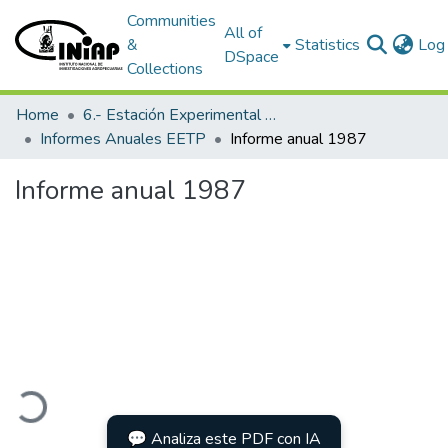
Communities
All of
&
Statistics
Log 
DSpace
Collections
Home
6.- Estación Experimental Tropical Pichilingue
Informes Anuales EETP
Informe anual 1987
Informe anual 1987
Loading...
💬 Analiza este PDF con IA