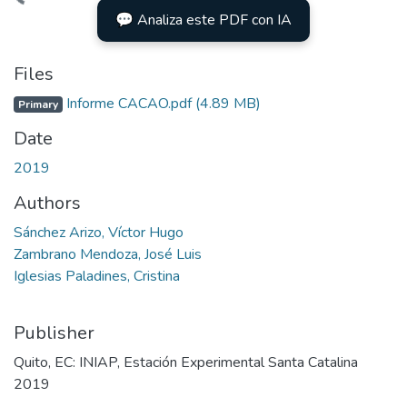
Loading...
💬 Analiza este PDF con IA
Files
Informe CACAO.pdf
(4.89 MB)
Primary
Date
2019
Authors
Sánchez Arizo, Víctor Hugo
Zambrano Mendoza, José Luis
Iglesias Paladines, Cristina
Publisher
Quito, EC: INIAP, Estación Experimental Santa Catalina
2019