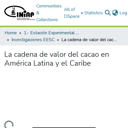
Communities
All of
&
Statistics
Log 
DSpace
Collections
Home
1.- Estación Experimental Santa Catalina
Investigaciones EESC
La cadena de valor del cacao en América Latina y el Caribe
La cadena de valor del cacao en
América Latina y el Caribe