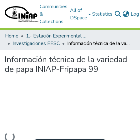
Communities
All of
&
Statistics
Log 
DSpace
Collections
Home
1.- Estación Experimental Santa Catalina
Investigaciones EESC
Información técnica de la variedad de papa INIAP-Fripapa 99
Información técnica de la variedad
de papa INIAP-Fripapa 99
Loading...