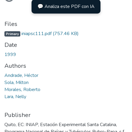
💬 Analiza este PDF con IA
Files
iniapsc111.pdf
(757.46 KB)
Primary
Date
1999
Authors
Andrade, Héctor
Sola, Milton
Morales, Roberto
Lara, Nelly
Publisher
Quito, EC: INIAP, Estación Experimental Santa Catalina,
Programa Nacional de Raíces y Tubérculos Rubro-Papa, s.f.