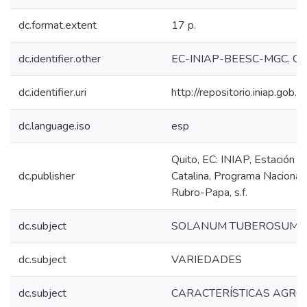
dc.format.extent
17 p.
dc.identifier.other
EC-INIAP-BEESC-MGC. Qui
dc.identifier.uri
http://repositorio.iniap.gob
dc.language.iso
esp
Quito, EC: INIAP, Estación 
dc.publisher
Catalina, Programa Nacional
Rubro-Papa, s.f.
dc.subject
SOLANUM TUBEROSUM
dc.subject
VARIEDADES
dc.subject
CARACTERÍSTICAS AGR