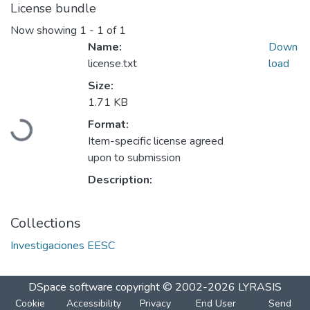
License bundle
Now showing
1 - 1 of 1
Name:
Down
license.txt
load
Size:
1.71 KB
Loading...
Format:
Item-specific license agreed
upon to submission
Description:
Collections
Investigaciones EESC
DSpace software
copyright © 2002-2026
LYRASIS
Cookie
Accessibility
Privacy
End User
Send