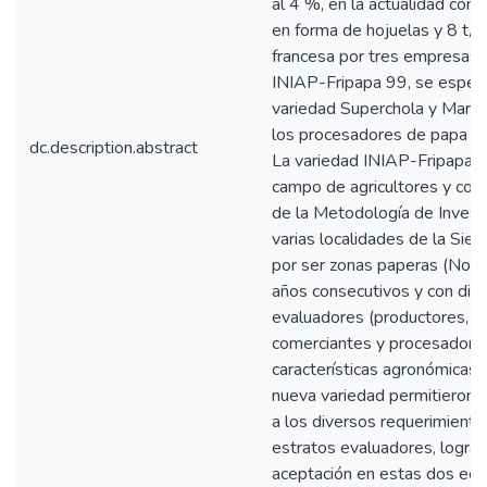
al 4 %, en la actualidad con
en forma de hojuelas y 8 t/dí
francesa por tres empresas 
INIAP-Fripapa 99, se espera
variedad Superchola y María,
los procesadores de papa en
dc.description.abstract
La variedad INIAP-Fripapa 9
campo de agricultores y con 
de la Metodología de Investi
varias localidades de la Sierr
por ser zonas paperas (Norte
años consecutivos y con dif
evaluadores (productores, c
comerciantes y procesadores
características agronómicas 
nueva variedad permitieron s
a los diversos requerimiento
estratos evaluadores, logra
aceptación en estas dos eco