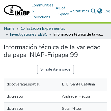
Communities
All of
&
Statistics
Log 
DSpace
Collections
Home
1.- Estación Experimental Santa Catalina
Investigaciones EESC
Información técnica de la variedad de papa INIAP-Fripapa 99
Información técnica de la variedad
de papa INIAP-Fripapa 99
Simple item page
dc.coverage.spatial
E. E. Santa Catalina
dc.creator
Andrade, Héctor
dc.creator
Sola, Milton