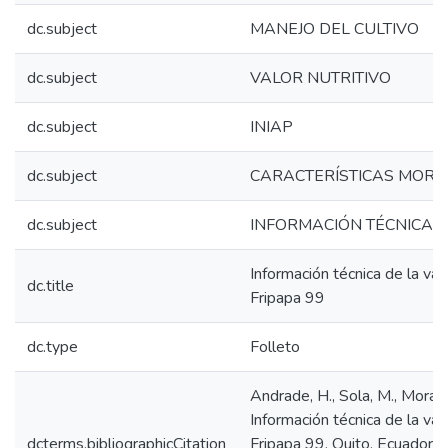
dc.subject
MANEJO DEL CULTIVO
dc.subject
VALOR NUTRITIVO
dc.subject
INIAP
dc.subject
CARACTERÍSTICAS MORF
dc.subject
INFORMACIÓN TÉCNICA
Información técnica de la va
dc.title
Fripapa 99
dc.type
Folleto
Andrade, H., Sola, M., Morale
Información técnica de la va
dcterms.bibliographicCitation
Fripapa 99. Quito, Ecuador: 