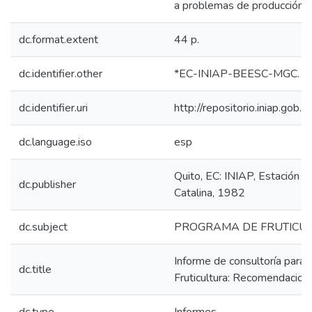
a problemas de producción d
dc.format.extent
44 p.
dc.identifier.other
*EC-INIAP-BEESC-MGC. Qui
dc.identifier.uri
http://repositorio.iniap.go
dc.language.iso
esp
Quito, EC: INIAP, Estación 
dc.publisher
Catalina, 1982
dc.subject
PROGRAMA DE FRUTICU
Informe de consultoría para
dc.title
Fruticultura: Recomendacion