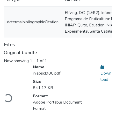
dc.type
Informes
Elfving, D.C. (1982). Informe
Programa de Fruticultura: R
dcterms.bibliographicCitation
INIAP. Quito, Ecuador: INIAP
Experimental Santa Catalina.
Files
Original bundle
Now showing
1 - 1 of 1
Name:
iniapscI900.pdf
Down
load
Size:
Loading...
841.17 KB
Format:
Adobe Portable Document
Format