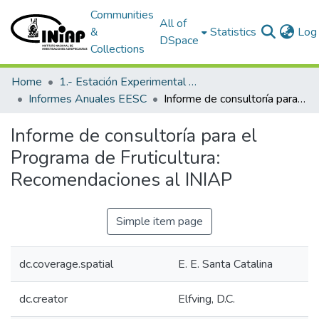
Communities
All of
&
Statistics
Log 
DSpace
Collections
Home
1.- Estación Experimental Santa Catalina
Informes Anuales EESC
Informe de consultoría para el Programa de Fruticultura: Recomendaciones al INIAP
Informe de consultoría para el
Programa de Fruticultura:
Recomendaciones al INIAP
Simple item page
dc.coverage.spatial
E. E. Santa Catalina
dc.creator
Elfving, D.C.