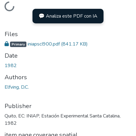
Loading...
💬 Analiza este PDF con IA
Files
iniapscI900.pdf
(841.17 KB)
Primary
Date
1982
Authors
Elfving, D.C.
Publisher
Quito, EC: INIAP, Estación Experimental Santa Catalina,
1982
item.page.coverage.spatial