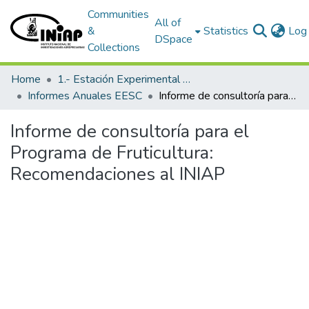
Communities
All of
&
Statistics
Log 
DSpace
Collections
Home
1.- Estación Experimental Santa Catalina
Informes Anuales EESC
Informe de consultoría para el Programa de Fruticultura: Recomendaciones al INIAP
Informe de consultoría para el
Programa de Fruticultura:
Recomendaciones al INIAP