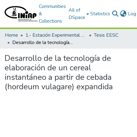
Communities
All of
&
Statistics
Log 
DSpace
Collections
Home
1.- Estación Experimental Santa Catalina
Tesis EESC
Desarrollo de la tecnología de elaboración de un cereal instantáneo a partir de cebada (hordeum vulagare) expandida
Desarrollo de la tecnología de
elaboración de un cereal
instantáneo a partir de cebada
(hordeum vulagare) expandida