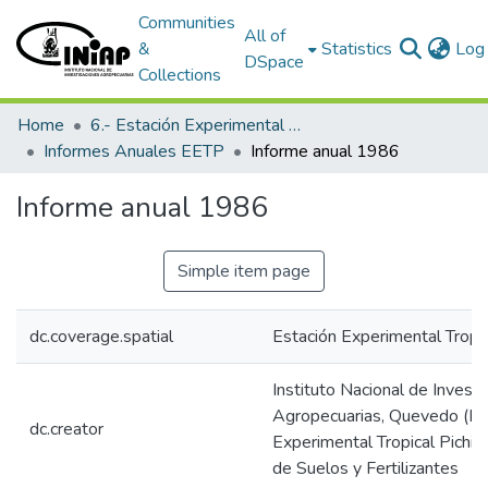
Communities
All of
&
Statistics
Log 
DSpace
Collections
Home
6.- Estación Experimental Tropical Pichilingue
Informes Anuales EETP
Informe anual 1986
Informe anual 1986
Simple item page
dc.coverage.spatial
Estación Experimental Tropic
Instituto Nacional de Invest
Agropecuarias, Quevedo (Ecu
dc.creator
Experimental Tropical Pichi
de Suelos y Fertilizantes