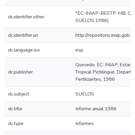
*EC-INIAP-BEETP-MB. Que
dc.identifier.other
SUELOS 1986)
dc.identifier.uri
http://repositorio.iniap.go
dc.language.iso
esp
Quevedo, EC: INIAP, Estaci
dc.publisher
Tropical Pichilingue, Depart
Fertilizantes, 1986
dc.subject
SUELOS
dc.title
Informe anual 1986
dc.type
Informes