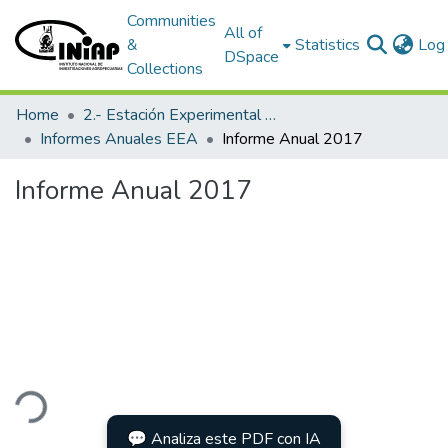
Communities
All of
&
Statistics
Log 
DSpace
Collections
Home
2.- Estación Experimental Austro
Informes Anuales EEA
Informe Anual 2017
Informe Anual 2017
ading...
💬 Analiza este PDF con IA