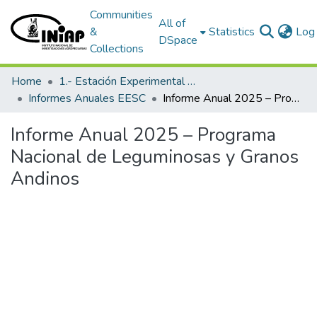
Communities
All of
&
Statistics
Log 
DSpace
Collections
Home
1.- Estación Experimental Santa Catalina
Informes Anuales EESC
Informe Anual 2025 – Programa Nacional de Leguminosas y Granos Andinos
Informe Anual 2025 – Programa
Nacional de Leguminosas y Granos
Andinos