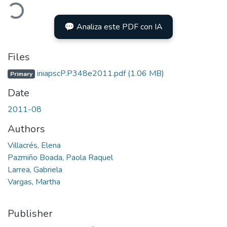
Loading...
💬 Analiza este PDF con IA
Files
iniapscP.P348e2011.pdf
(1.06 MB)
Primary
Date
2011-08
Authors
Villacrés, Elena
Pazmiño Boada, Paola Raquel
Larrea, Gabriela
Vargas, Martha
Publisher