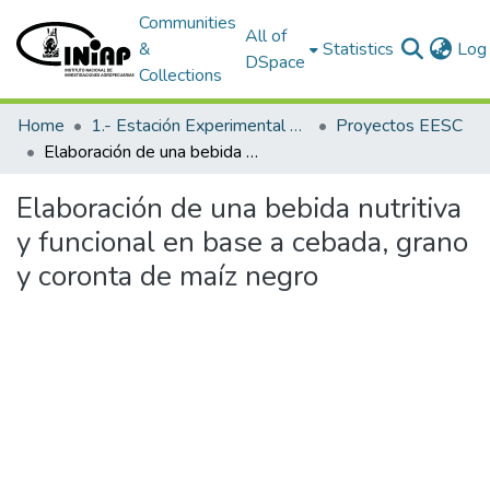
Communities
All of
&
Statistics
Log 
DSpace
Collections
Home
1.- Estación Experimental Santa Catalina
Proyectos EESC
Elaboración de una bebida nutritiva y funcional en base a cebada, grano y coronta de maíz negro
Elaboración de una bebida nutritiva
y funcional en base a cebada, grano
y coronta de maíz negro