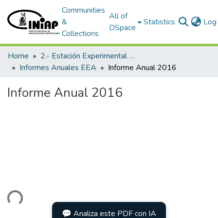
Communities
All of
&
Statistics
Log 
DSpace
Collections
Home
2.- Estación Experimental Austro
Informes Anuales EEA
Informe Anual 2016
Informe Anual 2016
ding...
💬 Analiza este PDF con IA