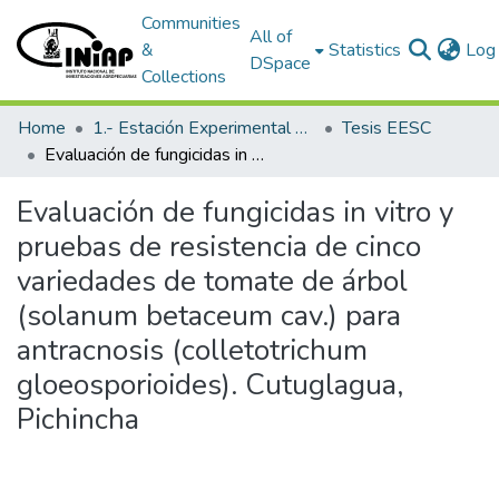
Communities
All of
&
Statistics
Log 
DSpace
Collections
Home
1.- Estación Experimental Santa Catalina
Tesis EESC
Evaluación de fungicidas in vitro y pruebas de resistencia de cinco variedades de tomate de árbol (solanum betaceum cav.) para antracnosis (colletotrichum gloeosporioides). Cutuglagua, Pichincha
Evaluación de fungicidas in vitro y
pruebas de resistencia de cinco
variedades de tomate de árbol
(solanum betaceum cav.) para
antracnosis (colletotrichum
gloeosporioides). Cutuglagua,
Pichincha