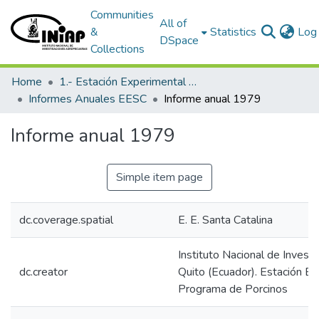
Communities
All of
&
Statistics
Log 
DSpace
Collections
Home
1.- Estación Experimental Santa Catalina
Informes Anuales EESC
Informe anual 1979
Informe anual 1979
Simple item page
dc.coverage.spatial
E. E. Santa Catalina
Instituto Nacional de Invest
dc.creator
Quito (Ecuador). Estación Ex
Programa de Porcinos