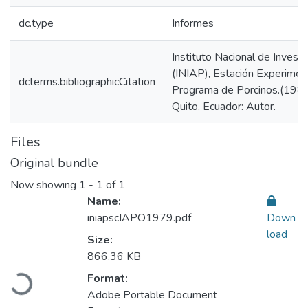
dc.type
Informes
Instituto Nacional de Invest
(INIAP), Estación Experiment
dcterms.bibliographicCitation
Programa de Porcinos.(1980
Quito, Ecuador: Autor.
Files
Original bundle
Now showing
1 - 1 of 1
Name:
iniapscIAPO1979.pdf
Down
load
Size:
Loading...
866.36 KB
Format:
Adobe Portable Document