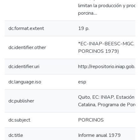
limitan la producción y produc
porcina....
dc.format.extent
19 p.
*EC-INIAP-BEESC-MGC. Qui
dc.identifier.other
PORCINOS 1979)
dc.identifier.uri
http://repositorio.iniap.gob
dc.language.iso
esp
Quito, EC: INIAP, Estación 
dc.publisher
Catalina, Programa de Porci
dc.subject
PORCINOS
dc.title
Informe anual 1979