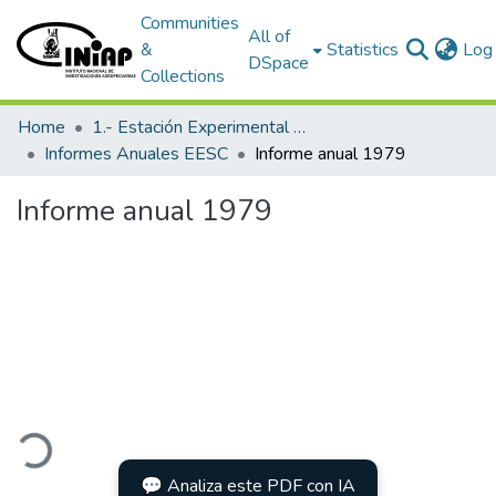
Communities
All of
&
Statistics
Log 
DSpace
Collections
Home
1.- Estación Experimental Santa Catalina
Informes Anuales EESC
Informe anual 1979
Informe anual 1979
ading...
💬 Analiza este PDF con IA