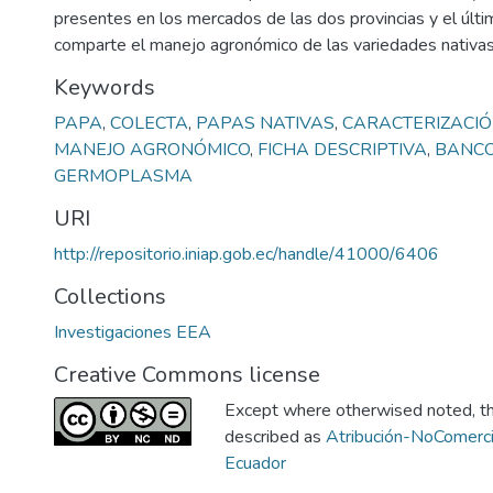
presentes en los mercados de las dos provincias y el últim
comparte el manejo agronómico de las variedades nativas
Keywords
PAPA
,
COLECTA
,
PAPAS NATIVAS
,
CARACTERIZACI
MANEJO AGRONÓMICO
,
FICHA DESCRIPTIVA
,
BANCO
GERMOPLASMA
URI
http://repositorio.iniap.gob.ec/handle/41000/6406
Collections
Investigaciones EEA
Creative Commons license
Except where otherwised noted, thi
described as
Atribución-NoComerci
Ecuador