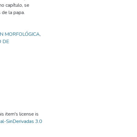
o capítulo, se
 de la papa.
ÓN MORFOLÓGICA
,
 DE
s item's license is
al-SinDerivadas 3.0