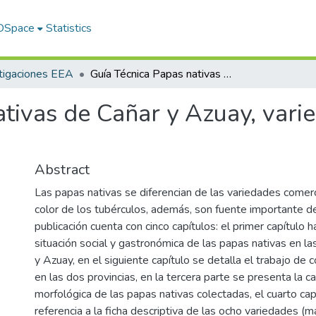
 DSpace
Statistics
tigaciones EEA
Guía Técnica Papas nativas de Cañar y Azuay, variedades que perduran a través del tiempo
ativas de Cañar y Azuay, var
Abstract
Las papas nativas se diferencian de las variedades comerc
color de los tubérculos, además, son fuente importante de
publicación cuenta con cinco capítulos: el primer capítulo h
situación social y gastronómica de las papas nativas en la
y Azuay, en el siguiente capítulo se detalla el trabajo de 
en las dos provincias, en la tercera parte se presenta la ca
morfológica de las papas nativas colectadas, el cuarto cap
referencia a la ficha descriptiva de las ocho variedades 