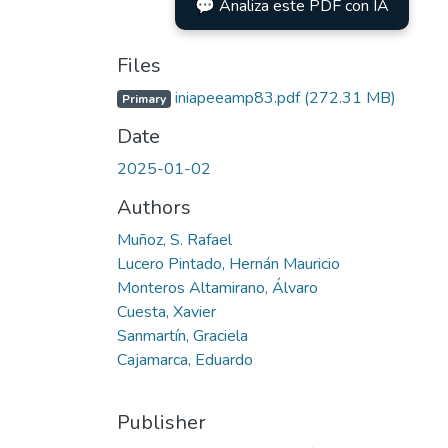
💬 Analiza este PDF con IA
Files
iniapeeamp83.pdf
(272.31 MB)
Primary
Date
2025-01-02
Authors
Muñoz, S. Rafael
Lucero Pintado, Hernán Mauricio
Monteros Altamirano, Álvaro
Cuesta, Xavier
Sanmartín, Graciela
Cajamarca, Eduardo
Publisher