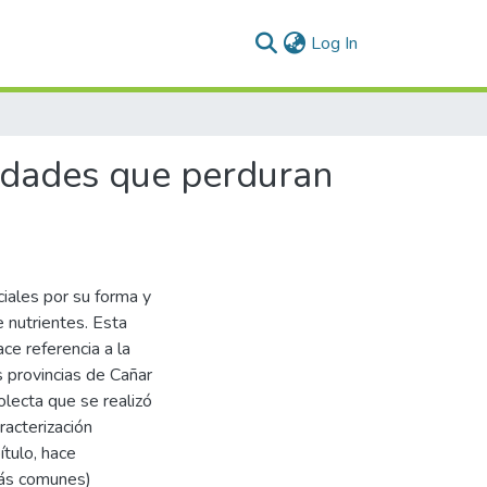
(current)
Log In
iedades que perduran
iales por su forma y
 nutrientes. Esta
ace referencia a la
s provincias de Cañar
colecta que se realizó
racterización
ítulo, hace
(más comunes)