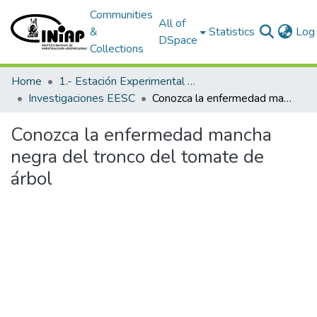
Communities
All of
&
Statistics
Log 
DSpace
Collections
Home
1.- Estación Experimental Santa Catalina
Investigaciones EESC
Conozca la enfermedad mancha negra del tronco del tomate de árbol
Conozca la enfermedad mancha
negra del tronco del tomate de
árbol