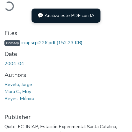
Loading...
💬 Analiza este PDF con IA
Files
iniapscpl226.pdf
(152.23 KB)
Primary
Date
2004-04
Authors
Revelo, Jorge
Mora C., Eloy
Reyes, Mónica
Publisher
Quito, EC: INIAP, Estación Experimental Santa Catalina,