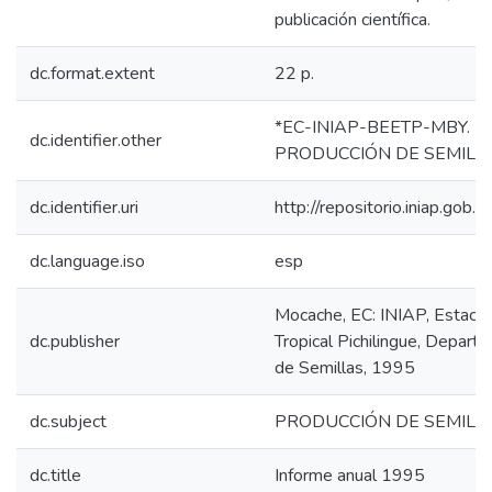
publicación científica.
dc.format.extent
22 p.
*EC-INIAP-BEETP-MBY. Mo
dc.identifier.other
PRODUCCIÓN DE SEMILLA
dc.identifier.uri
http://repositorio.iniap.go
dc.language.iso
esp
Mocache, EC: INIAP, Estació
dc.publisher
Tropical Pichilingue, Depar
de Semillas, 1995
dc.subject
PRODUCCIÓN DE SEMILL
dc.title
Informe anual 1995