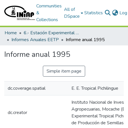
Communities
All of
&
Statistics
Log 
DSpace
Collections
Home
6.- Estación Experimental Tropical Pichilingue
Informes Anuales EETP
Informe anual 1995
Informe anual 1995
Simple item page
dc.coverage.spatial
E. E. Tropical Pichilingue
Instituto Nacional de Invest
Agropecuarias, Mocache (Ecu
dc.creator
Experimental Tropical Pichi
de Producción de Semillas