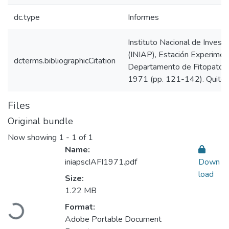
dc.type
Informes
Instituto Nacional de Invest
(INIAP), Estación Experiment
dcterms.bibliographicCitation
Departamento de Fitopatolog
1971 (pp. 121-142). Quito, 
Files
Original bundle
Now showing
1 - 1 of 1
Name:
iniapscIAFI1971.pdf
Down
load
Size:
Loading...
1.22 MB
Format:
Adobe Portable Document