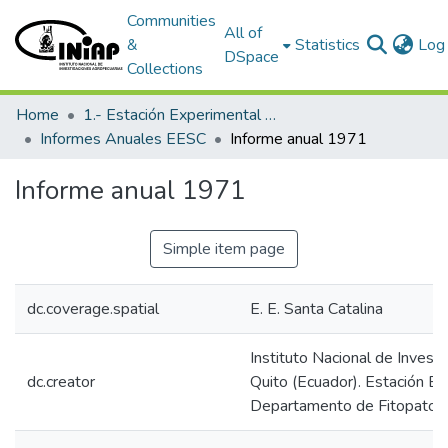
Communities
All of
&
Statistics
Log 
DSpace
Collections
Home
1.- Estación Experimental Santa Catalina
Informes Anuales EESC
Informe anual 1971
Informe anual 1971
Simple item page
dc.coverage.spatial
E. E. Santa Catalina
Instituto Nacional de Invest
dc.creator
Quito (Ecuador). Estación Ex
Departamento de Fitopatolo