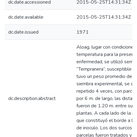
dc.date.accessioned
2015-05-25T14:31:34Z
dc.date.available
2015-05-25T14:31:34Z
dc.date.issued
1971
Aloag, lugar con condicione
temperatura para la presenci
enfermedad, se utilizó semil
“Tempranera”, susceptible a l
tuvo un peso promedio de 60
siembra experimental, se arr
repetido 4 veces, con parce
dc.description.abstract
por 6 m. de largo, las distan
fueron de 1.20 m. entre surc
plantas. A cada lado de la p
que constituyó el borde a li
de inoculo. Los dos surcos q
parcelas fueron tratados y e