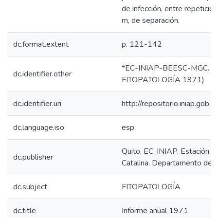
de infección, entre repeticio
m, de separación.
dc.format.extent
p. 121-142
*EC-INIAP-BEESC-MGC. Qui
dc.identifier.other
FITOPATOLOGÍA 1971)
dc.identifier.uri
http://repositorio.iniap.gob
dc.language.iso
esp
Quito, EC: INIAP, Estación 
dc.publisher
Catalina, Departamento de F
dc.subject
FITOPATOLOGÍA
dc.title
Informe anual 1971