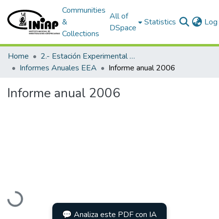
Communities
All of
&
Statistics
Log 
DSpace
Collections
Home
2.- Estación Experimental Austro
Informes Anuales EEA
Informe anual 2006
Informe anual 2006
Loading...
💬 Analiza este PDF con IA