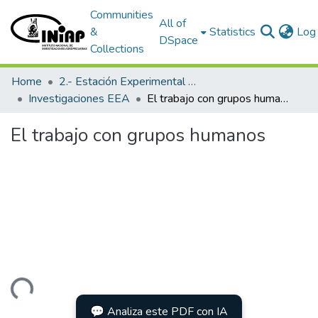
Communities
All of
&
Statistics
Log 
DSpace
Collections
Home
2.- Estación Experimental Austro
Investigaciones EEA
El trabajo con grupos humanos
El trabajo con grupos humanos
Loading...
💬 Analiza este PDF con IA