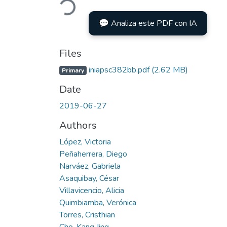
💬 Analiza este PDF con IA
Files
iniapsc382bb.pdf
(2.62 MB)
Primary
Date
2019-06-27
Authors
López, Victoria
Peñaherrera, Diego
Narváez, Gabriela
Asaquibay, César
Villavicencio, Alicia
Quimbiamba, Verónica
Torres, Cristhian
Cho, Kang Jing