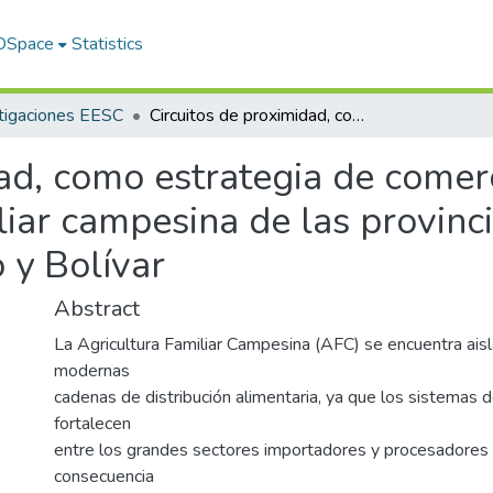
 DSpace
Statistics
tigaciones EESC
Circuitos de proximidad, como estrategia de comercialización de papa, en la agricultura familiar campesina de las provincias de Pichincha, Cotopaxi, Chimborazo y Bolívar
ad, como estrategia de comerc
liar campesina de las provinc
 y Bolívar
Abstract
La Agricultura Familiar Campesina (AFC) se encuentra aisl
modernas
cadenas de distribución alimentaria, ya que los sistemas d
fortalecen
entre los grandes sectores importadores y procesadores 
consecuencia