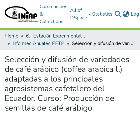
Communities
All of
&
Statistics
Log 
DSpace
Collections
Home
6.- Estación Experimental Tropical Pichilingue
Informes Anuales EETP
Selección y difusión de variedades de café arábico (coffea arabica l.) adaptadas a los principales agrosistemas cafetalero del Ecuador. Curso: Producción de semillas de café arábigo
Selección y difusión de variedades
de café arábico (coffea arabica l.)
adaptadas a los principales
agrosistemas cafetalero del
Ecuador. Curso: Producción de
semillas de café arábigo