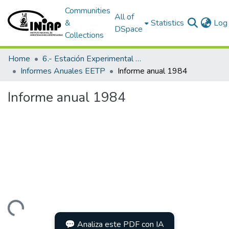
Communities
All of
&
Statistics
Log 
DSpace
Collections
Home
6.- Estación Experimental Tropical Pichilingue
Informes Anuales EETP
Informe anual 1984
Informe anual 1984
Loading...
💬 Analiza este PDF con IA