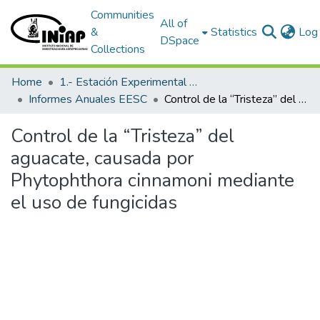
Communities
All of
&
Statistics
Log 
DSpace
Collections
Home
1.- Estación Experimental Santa Catalina
Informes Anuales EESC
Control de la “Tristeza” del aguacate, causada por Phytophthora cinnamoni mediante el uso de fungicidas
Control de la “Tristeza” del
aguacate, causada por
Phytophthora cinnamoni mediante
el uso de fungicidas