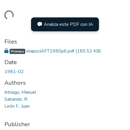
oading...
💬 Analiza este PDF con IA
Files
iniapscIAFT1980p6.pdf
(185.51 KB)
Primary
Date
1981-02
Authors
Intriago, Manuel
Sabando, R.
León F., Juan
Publisher