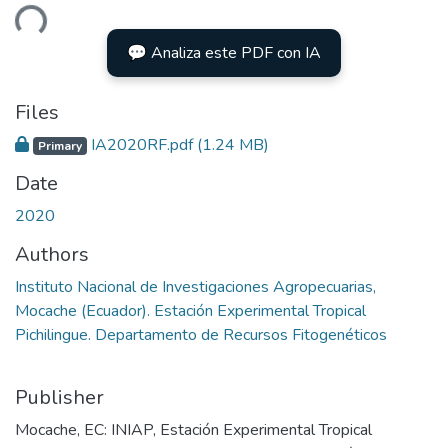
ading...
💬 Analiza este PDF con IA
Files
IA2020RF.pdf
(1.24 MB)
Primary
Date
2020
Authors
Instituto Nacional de Investigaciones Agropecuarias,
Mocache (Ecuador). Estación Experimental Tropical
Pichilingue. Departamento de Recursos Fitogenéticos
Publisher
Mocache, EC: INIAP, Estación Experimental Tropical