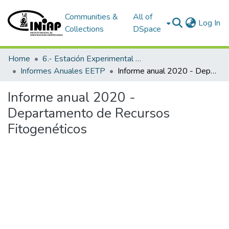
Communities &
All of
(c
Log In
Collections
DSpace
Home
6.- Estación Experimental Tropical Pichilingue
Informes Anuales EETP
Informe anual 2020 - Departamento de Recursos Fitogenéticos
Informe anual 2020 -
Departamento de Recursos
Fitogenéticos