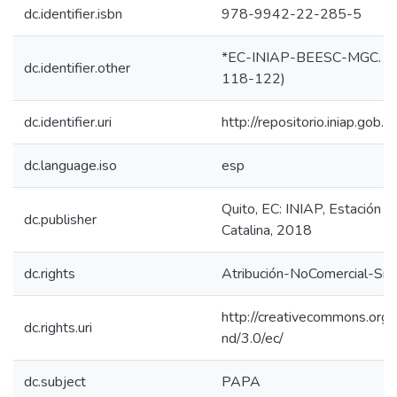
dc.identifier.isbn
978-9942-22-285-5
*EC-INIAP-BEESC-MGC. Qui
dc.identifier.other
118-122)
dc.identifier.uri
http://repositorio.iniap.go
dc.language.iso
esp
Quito, EC: INIAP, Estación 
dc.publisher
Catalina, 2018
dc.rights
Atribución-NoComercial-Sin
http://creativecommons.org/
dc.rights.uri
nd/3.0/ec/
dc.subject
PAPA