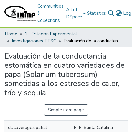
Communities
All of
&
Statistics
Log 
DSpace
Collections
Home
1.- Estación Experimental Santa Catalina
Investigaciones EESC
Evaluación de la conductancia estomática en cuatro variedades de papa (Solanum tuberosum) sometidas a los estreses de calor, frío y sequía
Evaluación de la conductancia
estomática en cuatro variedades de
papa (Solanum tuberosum)
sometidas a los estreses de calor,
frío y sequía
Simple item page
dc.coverage.spatial
E. E. Santa Catalina