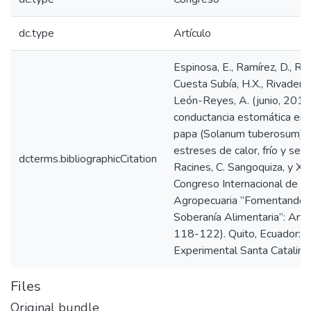
dc.type
Artículo
Espinosa, E., Ramírez, D., Ra
Cuesta Subía, H.X., Rivadenei
León-Reyes, A. (junio, 2018)
conductancia estomática en 
papa (Solanum tuberosum) s
estreses de calor, frío y sequ
dcterms.bibliographicCitation
Racines, C. Sangoquiza, y X. 
Congreso Internacional de Ci
Agropecuaria “Fomentando l
Soberanía Alimentaria”: Artí
118-122). Quito, Ecuador: I
Experimental Santa Catalina.
Files
Original bundle