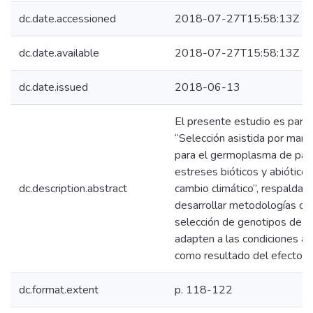
dc.date.accessioned
2018-07-27T15:58:13Z
dc.date.available
2018-07-27T15:58:13Z
dc.date.issued
2018-06-13
El presente estudio es part
“Selección asistida por mar
para el germoplasma de pap
estreses bióticos y abiótico
dc.description.abstract
cambio climático”, respaldad
desarrollar metodologías qu
selección de genotipos de p
adapten a las condiciones a
como resultado del efecto de
dc.format.extent
p. 118-122