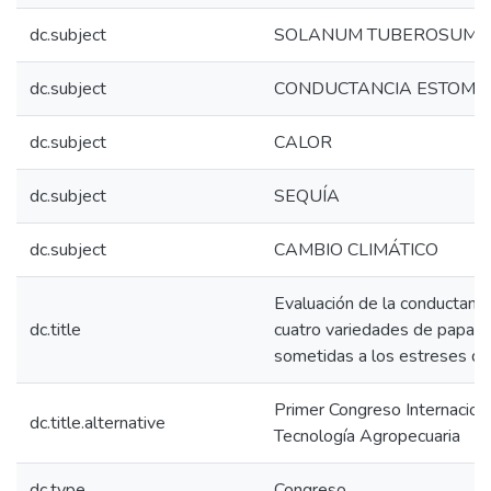
dc.subject
SOLANUM TUBEROSUM
dc.subject
CONDUCTANCIA ESTOMÁ
dc.subject
CALOR
dc.subject
SEQUÍA
dc.subject
CAMBIO CLIMÁTICO
Evaluación de la conductanc
dc.title
cuatro variedades de papa 
sometidas a los estreses de c
Primer Congreso Internaciona
dc.title.alternative
Tecnología Agropecuaria
dc.type
Congreso