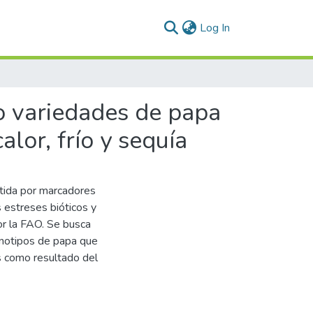
(current)
Log In
o variedades de papa
lor, frío y sequía
stida por marcadores
 estreses bióticos y
or la FAO. Se busca
enotipos de papa que
s como resultado del