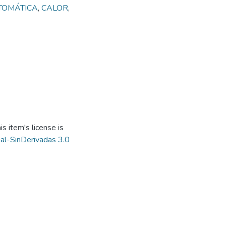
TOMÁTICA
,
CALOR
,
s item's license is
al-SinDerivadas 3.0