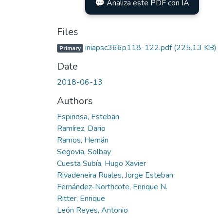
💬 Analiza este PDF con IA
Files
iniapsc366p118-122.pdf
(225.13 KB)
Primary
Date
2018-06-13
Authors
Espinosa, Esteban
Ramírez, Dario
Ramos, Hernán
Segovia, Solbay
Cuesta Subía, Hugo Xavier
Rivadeneira Ruales, Jorge Esteban
Fernández-Northcote, Enrique N.
Ritter, Enrique
León Reyes, Antonio