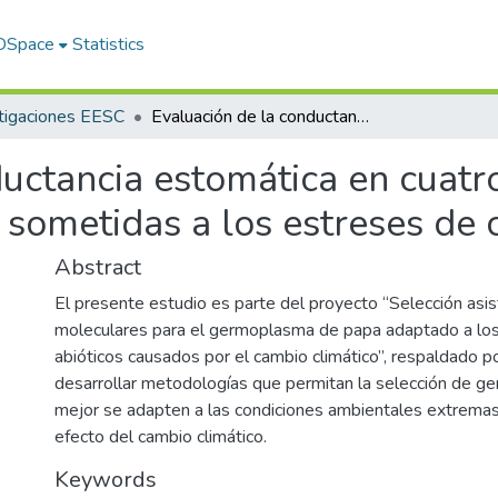
 DSpace
Statistics
tigaciones EESC
Evaluación de la conductancia estomática en cuatro variedades de papa (Solanum tuberosum) sometidas a los estreses de calor, frío y sequía
ductancia estomática en cuatr
ometidas a los estreses de ca
Abstract
El presente estudio es parte del proyecto “Selección asi
moleculares para el germoplasma de papa adaptado a los
abióticos causados por el cambio climático”, respaldado p
desarrollar metodologías que permitan la selección de g
mejor se adapten a las condiciones ambientales extrema
efecto del cambio climático.
Keywords