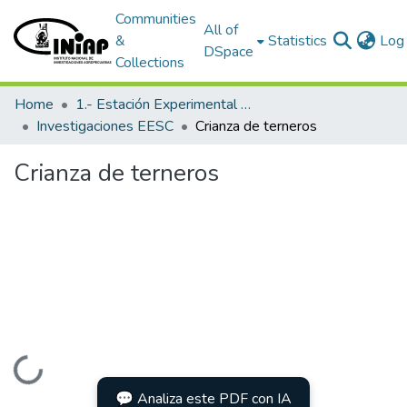
Communities
All of
&
Statistics
Log 
DSpace
Collections
Home
1.- Estación Experimental Santa Catalina
Investigaciones EESC
Crianza de terneros
Crianza de terneros
Loading...
💬 Analiza este PDF con IA