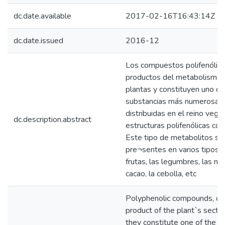
dc.date.available
2017-02-16T16:43:14Z
dc.date.issued
2016-12
Los compuestos polifenólicos
productos del metabolismo s
plantas y constituyen uno de
substancias más numerosas
distribuidas en el reino veg
dc.description.abstract
estructuras polifenólicas con
Este tipo de metabolitos se
pre¬sentes en varios tipos 
frutas, las legumbres, las nuec
cacao, la cebolla, etc
Polyphenolic compounds, or 
product of the plant`s sect
they constitute one of the l