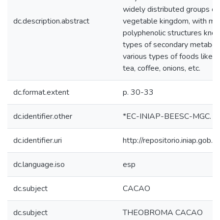
widely distributed groups of
dc.description.abstract
vegetable kingdom, with mo
polyphenolic structures kno
types of secondary metaboli
various types of foods like fr
tea, coffee, onions, etc.
dc.format.extent
p. 30-33
dc.identifier.other
*EC-INIAP-BEESC-MGC. Qu
dc.identifier.uri
http://repositorio.iniap.go
dc.language.iso
esp
dc.subject
CACAO
dc.subject
THEOBROMA CACAO