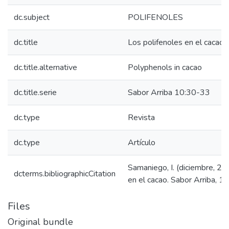
dc.subject
POLIFENOLES
dc.title
Los polifenoles en el cacao
dc.title.alternative
Polyphenols in cacao
dc.title.serie
Sabor Arriba 10:30-33
dc.type
Revista
dc.type
Artículo
Samaniego, I. (diciembre, 20
dcterms.bibliographicCitation
en el cacao. Sabor Arriba, 1
Files
Original bundle