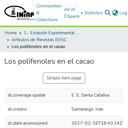
Communities
All of
&
Statistics
Log 
DSpace
Collections
Home
1.- Estación Experimental Santa Catalina
Artículos de Revistas EESC
Los polifenoles en el cacao
Los polifenoles en el cacao
Simple item page
dc.coverage.spatial
E. E. Santa Catalina
dc.creator
Samaniego, Iván
dc.date.accessioned
2017-02-16T16:43:14Z