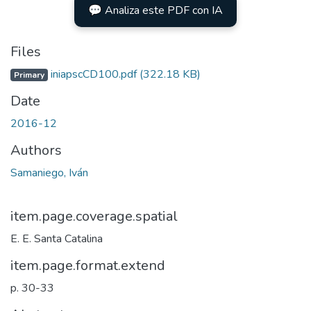
💬 Analiza este PDF con IA
Files
iniapscCD100.pdf
(322.18 KB)
Primary
Date
2016-12
Authors
Samaniego, Iván
item.page.coverage.spatial
E. E. Santa Catalina
item.page.format.extend
p. 30-33