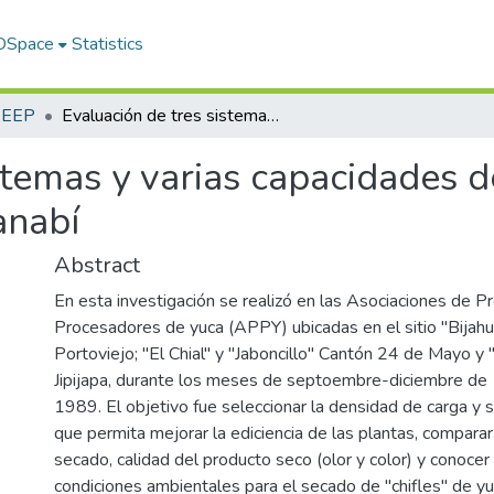
 DSpace
Statistics
s EEP
Evaluación de tres sistemas y varias capacidades de carga en el secado natural de yuca en Manabí
stemas y varias capacidades d
anabí
Abstract
En esta investigación se realizó en las Asociaciones de P
Procesadores de yuca (APPY) ubicadas en el sitio "Bijahu
Portoviejo; "El Chial" y "Jaboncillo" Cantón 24 de Mayo y
Jipijapa, durante los meses de septoembre-diciembre de 
1989. El objetivo fue seleccionar la densidad de carga y
que permita mejorar la ediciencia de las plantas, compara
secado, calidad del producto seco (olor y color) y conocer l
condiciones ambientales para el secado de "chifles" de yu