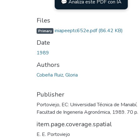
💬 Analiza este PDF con IA
Files
iniapeeptc652e.pdf
(86.42 KB)
Primary
Date
1989
Authors
Cobeña Ruiz, Gloria
Publisher
Portoviejo, EC: Universidad Técnica de Manabí,
Facultad de Ingeneria Agronómica, 1989. 70 p.
item.page.coverage.spatial
E. E. Portoviejo