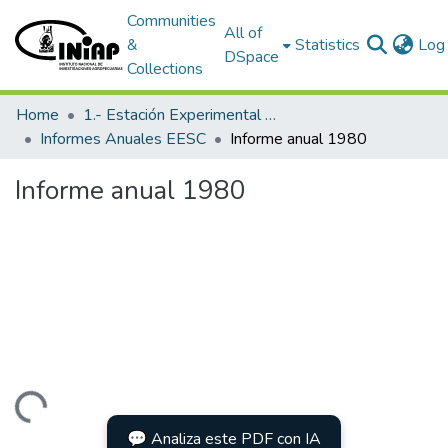
Communities
All of
&
Statistics
Log 
DSpace
Collections
Home
1.- Estación Experimental Santa Catalina
Informes Anuales EESC
Informe anual 1980
Informe anual 1980
Loading...
💬 Analiza este PDF con IA