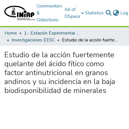
Communities
All of
&
Statistics
Log 
DSpace
Collections
Home
1.- Estación Experimental Santa Catalina
Investigaciones EESC
Estudio de la acción fuertemente quelante del ácido fítico como factor antinutricional en granos andinos y su incidencia en la baja biodisponibilidad de minerales
Estudio de la acción fuertemente
quelante del ácido fítico como
factor antinutricional en granos
andinos y su incidencia en la baja
biodisponibilidad de minerales