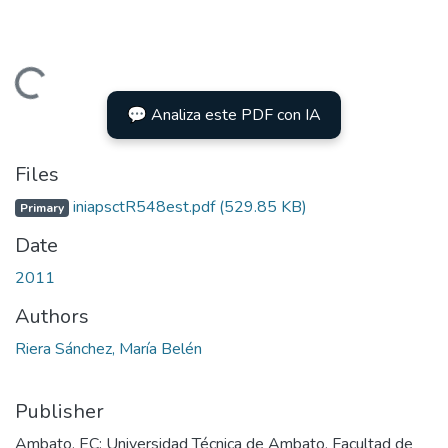
Loading...
💬 Analiza este PDF con IA
Files
iniapsctR548est.pdf
(529.85 KB)
Primary
Date
2011
Authors
Riera Sánchez, María Belén
Publisher
Ambato, EC: Universidad Técnica de Ambato, Facultad de