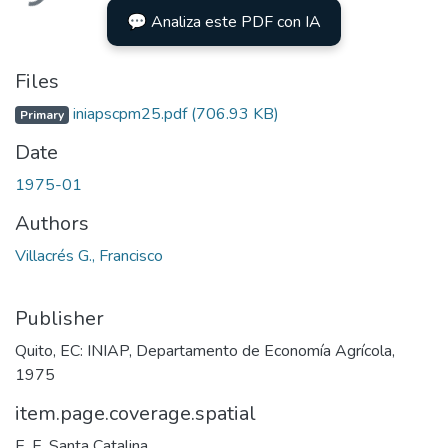
💬 Analiza este PDF con IA
Files
iniapscpm25.pdf
(706.93 KB)
Primary
Date
1975-01
Authors
Villacrés G., Francisco
Publisher
Quito, EC: INIAP, Departamento de Economía Agrícola,
1975
item.page.coverage.spatial
E. E. Santa Catalina