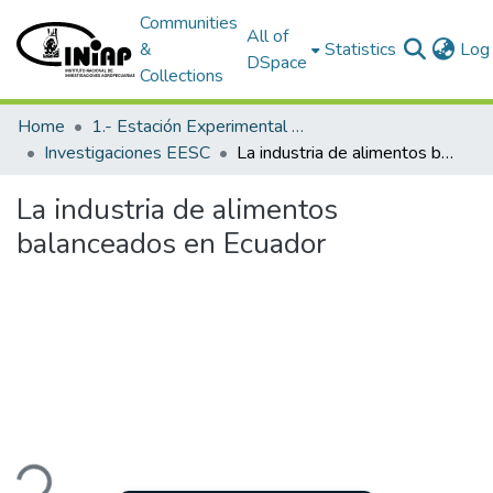
Communities
All of
&
Statistics
Log 
DSpace
Collections
Home
1.- Estación Experimental Santa Catalina
Investigaciones EESC
La industria de alimentos balanceados en Ecuador
La industria de alimentos
balanceados en Ecuador
ding...