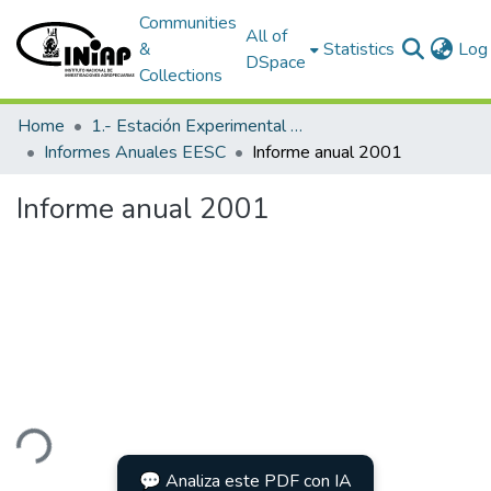
Communities
All of
&
Statistics
Log 
DSpace
Collections
Home
1.- Estación Experimental Santa Catalina
Informes Anuales EESC
Informe anual 2001
Informe anual 2001
ding...
💬 Analiza este PDF con IA