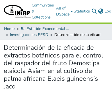
Communities
All of
&
Statistics
Log 
DSpace
Collections
Home
5.- Estación Experimental Santo Domingo
Investigaciones EESD
Determinación de la eficacia de extractos botánicos para el control del raspador del fruto Demostipa elaicola Asiam en el cultivo de palma africana Elaeis guineensis Jacq
Determinación de la eficacia de
extractos botánicos para el control
del raspador del fruto Demostipa
elaicola Asiam en el cultivo de
palma africana Elaeis guineensis
Jacq