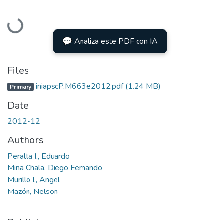
Loading...
💬 Analiza este PDF con IA
Files
iniapscP.M663e2012.pdf
(1.24 MB)
Primary
Date
2012-12
Authors
Peralta I., Eduardo
Mina Chala, Diego Fernando
Murillo I., Angel
Mazón, Nelson