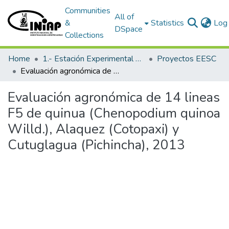
Communities
All of
&
Statistics
Log 
DSpace
Collections
Home
1.- Estación Experimental Santa Catalina
Proyectos EESC
Evaluación agronómica de 14 lineas F5 de quinua (Chenopodium quinoa Willd.), Alaquez (Cotopaxi) y Cutuglagua (Pichincha), 2013
Evaluación agronómica de 14 lineas
F5 de quinua (Chenopodium quinoa
Willd.), Alaquez (Cotopaxi) y
Cutuglagua (Pichincha), 2013