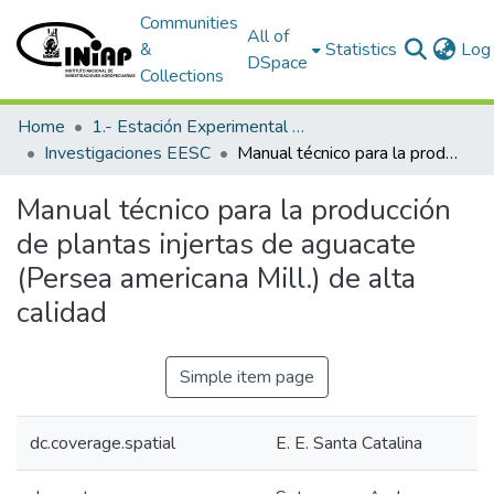
Communities
All of
&
Statistics
Log 
DSpace
Collections
Home
1.- Estación Experimental Santa Catalina
Investigaciones EESC
Manual técnico para la producción de plantas injertas de aguacate (Persea americana Mill.) de alta calidad
Manual técnico para la producción
de plantas injertas de aguacate
(Persea americana Mill.) de alta
calidad
Simple item page
dc.coverage.spatial
E. E. Santa Catalina