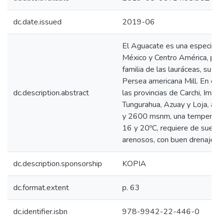
dc.date.issued
2019-06
El Aguacate es una especie a
México y Centro América, pe
familia de las lauráceas, su 
Persea americana Mill. En el
dc.description.abstract
las provincias de Carchi, Imba
Tungurahua, Azuay y Loja, a 
y 2600 msnm, una temperat
16 y 20ºC, requiere de suelo
arenosos, con buen drenaje y
dc.description.sponsorship
KOPIA
dc.format.extent
p. 63
dc.identifier.isbn
978-9942-22-446-0