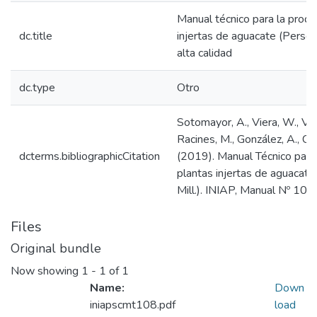
Manual técnico para la produ
dc.title
injertas de aguacate (Persea
alta calidad
dc.type
Otro
Sotomayor, A., Viera, W., Vite
Racines, M., González, A., Cho,
dcterms.bibliographicCitation
(2019). Manual Técnico para
plantas injertas de aguacat
Mill.). INIAP, Manual Nº 108.
Files
Original bundle
Now showing
1 - 1 of 1
Name:
Down
iniapscmt108.pdf
load