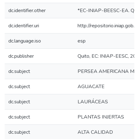
dc.identifier.other
*EC-INIAP-BEESC-EA. Quit
dc.identifier.uri
http://repositorio.iniap.go
dc.language.iso
esp
dc.publisher
Quito, EC: INIAP-EESC, 20
dc.subject
PERSEA AMERICANA MIL
dc.subject
AGUACATE
dc.subject
LAURÁCEAS
dc.subject
PLANTAS INJERTAS
dc.subject
ALTA CALIDAD