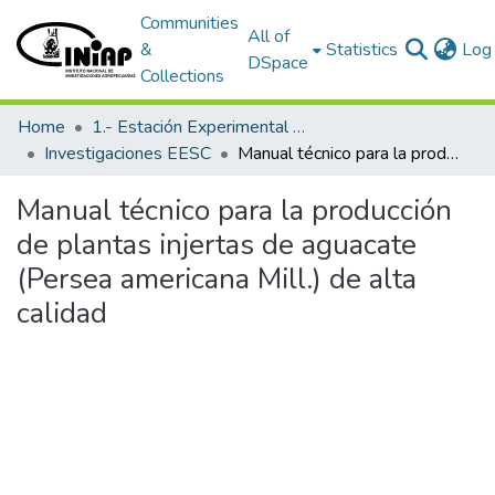
Communities
All of
&
Statistics
Log 
DSpace
Collections
Home
1.- Estación Experimental Santa Catalina
Investigaciones EESC
Manual técnico para la producción de plantas injertas de aguacate (Persea americana Mill.) de alta calidad
Manual técnico para la producción
de plantas injertas de aguacate
(Persea americana Mill.) de alta
calidad