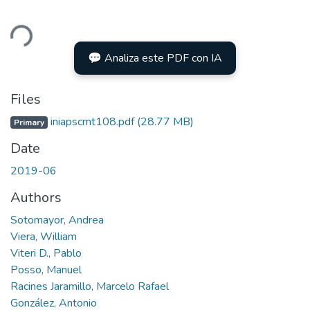
ding...
💬 Analiza este PDF con IA
Files
iniapscmt108.pdf
(28.77 MB)
Primary
Date
2019-06
Authors
Sotomayor, Andrea
Viera, William
Viteri D., Pablo
Posso, Manuel
Racines Jaramillo, Marcelo Rafael
González, Antonio