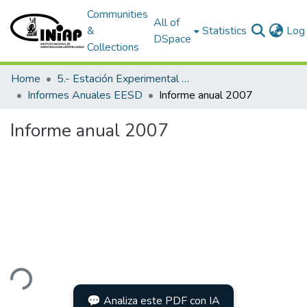
Communities
All of
&
Statistics
Log 
DSpace
Collections
Home
5.- Estación Experimental Santo Domingo
Informes Anuales EESD
Informe anual 2007
Informe anual 2007
ding...
💬 Analiza este PDF con IA