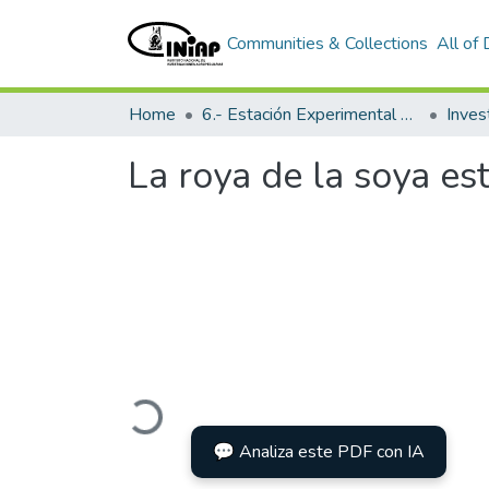
Communities & Collections
All of
Home
6.- Estación Experimental Tropical Pichilingue
Inves
La roya de la soya es
Loading...
💬 Analiza este PDF con IA