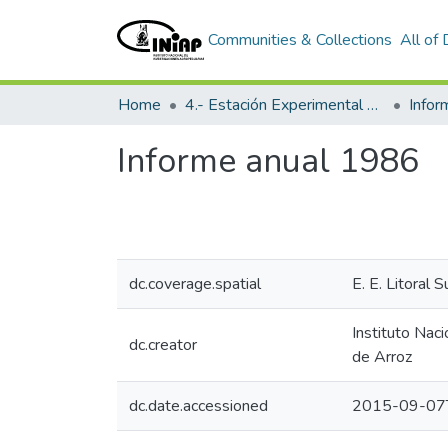
Communities & Collections
All of
Home
4.- Estación Experimental Litoral Sur
Info
Informe anual 1986
dc.coverage.spatial
E. E. Litoral S
Instituto Nac
dc.creator
de Arroz
dc.date.accessioned
2015-09-07