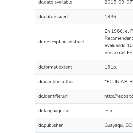
dc.date.available
2015-09-07
dc.date.issued
1986
En 1986, el P
Recomendando 
dc.description.abstract
evaluando 102
efecto del FE,
dc.format.extent
131p.
dc.identifier.other
*EC-INIAP-B
dc.identifier.uri
http://reposi
dc.language.iso
esp
dc.publisher
Guayaqui, EC: