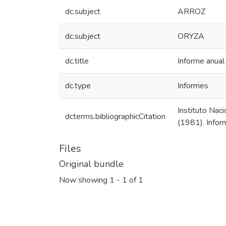
dc.subject
ARROZ
dc.subject
ORYZA
dc.title
Informe anua
dc.type
Informes
Instituto Nac
dcterms.bibliographicCitation
(1981). Infor
Files
Original bundle
Now showing
1 - 1 of 1