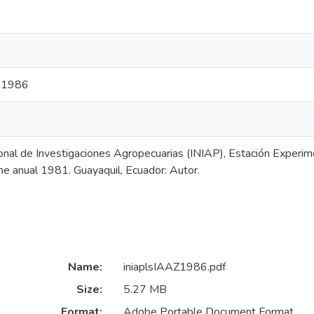
l 1986
ional de Investigaciones Agropecuarias (INIAP), Estación Experim
me anual 1981. Guayaquil, Ecuador: Autor.
Name:
iniaplsIAAZ1986.pdf
Size:
5.27 MB
Format:
Adobe Portable Document Format