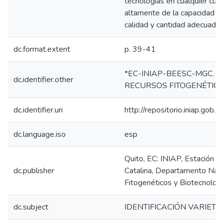
tecnologías en cualquier cul
altamente de la capacidad 
calidad y cantidad adecuada.
dc.format.extent
p. 39-41
*EC-INIAP-BEESC-MGC. Qui
dc.identifier.other
RECURSOS FITOGENÉTICO
dc.identifier.uri
http://repositorio.iniap.go
dc.language.iso
esp
Quito, EC: INIAP, Estación 
dc.publisher
Catalina, Departamento Nac
Fitogenéticos y Biotecnolog
dc.subject
IDENTIFICACIÓN VARIETA