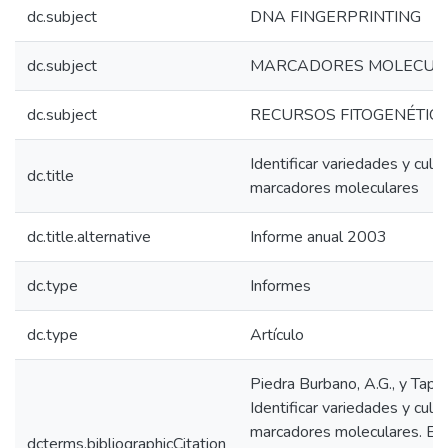
dc.subject
DNA FINGERPRINTING
dc.subject
MARCADORES MOLECUL
dc.subject
RECURSOS FITOGENÉTIC
Identificar variedades y culti
dc.title
marcadores moleculares
dc.title.alternative
Informe anual 2003
dc.type
Informes
dc.type
Artículo
Piedra Burbano, A.G., y Tapia
Identificar variedades y culti
marcadores moleculares. En
dcterms.bibliographicCitation