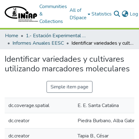
Communities
All of
&
Statistics
Log 
DSpace
Collections
Home
1.- Estación Experimental Santa Catalina
Informes Anuales EESC
Identificar variedades y cultivares utilizando marcadores moleculares
Identificar variedades y cultivares
utilizando marcadores moleculares
Simple item page
dc.coverage.spatial
E. E. Santa Catalina
dc.creator
Piedra Burbano, Alba Gabrie
dc.creator
Tapia B., César