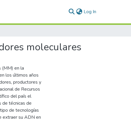
(current)
Log In
cadores moleculares
s (MM) en la
o en los últimos años
adores, productores y
acional de Recursos
fico del país el
s de técnicas de
 tipo de tecnologías
de extraer su ADN en