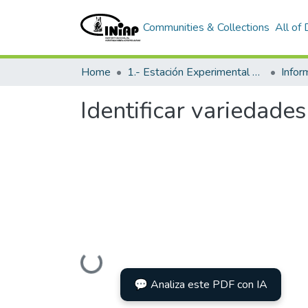
Communities & Collections
All of
Home
1.- Estación Experimental Santa Catalina
Info
Identificar variedade
Loading...
💬 Analiza este PDF con IA