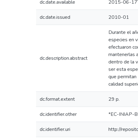
dc.date.available
2015-06-17
dc.date.issued
2010-01
Durante el añ
especies en v
efectuaron con
mantenerlas a
dc.description.abstract
dentro de la 
ser esta espec
que permitan 
calidad super
dc.format.extent
29 p.
dc.identifier.other
*EC-INIAP-B
dc.identifier.uri
http://reposi