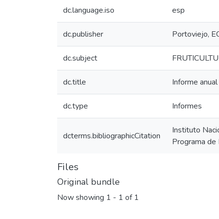
dc.language.iso
esp
dc.publisher
Portoviejo, E
dc.subject
FRUTICULT
dc.title
Informe anua
dc.type
Informes
Instituto Nac
dcterms.bibliographicCitation
Programa de F
Files
Original bundle
Now showing
1 - 1 of 1