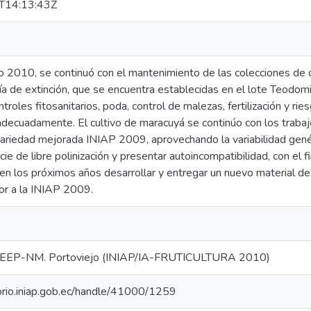
T14:13:43Z
o 2010, se continuó con el mantenimiento de las colecciones de c
ía de extinción, que se encuentra establecidas en el lote Teodomi
troles fitosanitarios, poda, control de malezas, fertilización y ri
decuadamente. El cultivo de maracuyá se continúo con los trabajo
variedad mejorada INIAP 2009, aprovechando la variabilidad genét
ie de libre polinización y presentar autoincompatibilidad, con el 
en los próximos años desarrollar y entregar un nuevo material d
ior a la INIAP 2009.
EEP-NM. Portoviejo (INIAP/IA-FRUTICULTURA 2010)
torio.iniap.gob.ec/handle/41000/1259