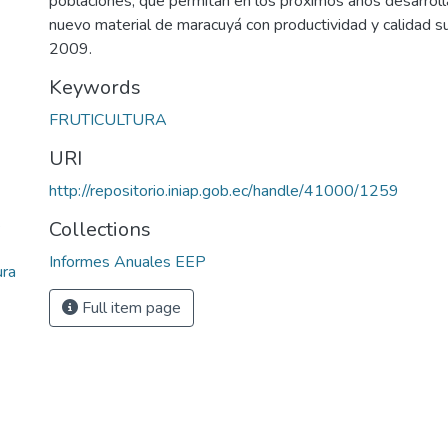
poblaciones, que permitan en los próximos años desarroll
nuevo material de maracuyá con productividad y calidad su
2009.
Keywords
FRUTICULTURA
URI
http://repositorio.iniap.gob.ec/handle/41000/1259
s
Collections
Informes Anuales EEP
ura
Full item page