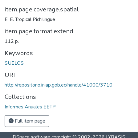
item.page.coverage.spatial
E. E. Tropical Pichilingue
item.page.format.extend
112 p.
Keywords
SUELOS
URI
http://repositorio.iniap.gob.ec/handle/41000/3710
Collections
Informes Anuales EETP
Full item page
DSpace software
copyright © 2002-2026
LYRASIS