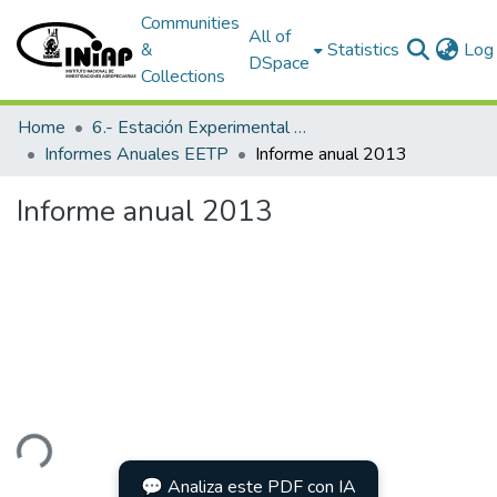
Communities
All of
&
Statistics
Log 
DSpace
Collections
Home
6.- Estación Experimental Tropical Pichilingue
Informes Anuales EETP
Informe anual 2013
Informe anual 2013
ding...
💬 Analiza este PDF con IA