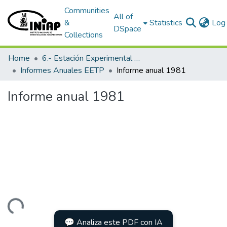
Communities
All of
&
Statistics
Log 
DSpace
Collections
Home
6.- Estación Experimental Tropical Pichilingue
Informes Anuales EETP
Informe anual 1981
Informe anual 1981
Loading...
💬 Analiza este PDF con IA